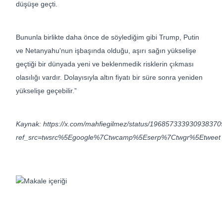
düşüşe geçti.
Bununla birlikte daha önce de söylediğim gibi Trump, Putin
ve Netanyahu'nun işbaşında olduğu, aşırı sağın yükselişe
geçtiği bir dünyada yeni ve beklenmedik risklerin çıkması
olasılığı vardır. Dolayısıyla altın fiyatı bir süre sonra yeniden
yükselişe geçebilir.”
Kaynak: https://x.com/mahfiegilmez/status/19685733393093837
ref_src=twsrc%5Egoogle%7Ctwcamp%5Eserp%7Ctwgr%5Etweet