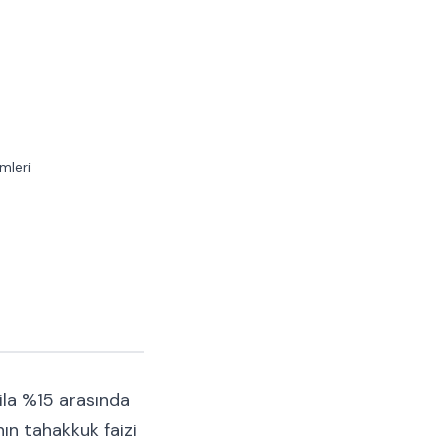
mleri
ila %15 arasında
nın tahakkuk faizi