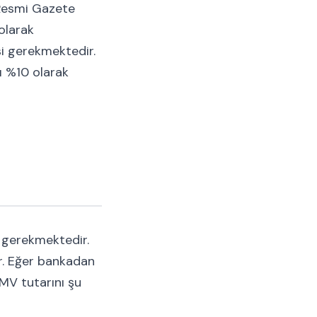
 Resmi Gazete
 olarak
si gerekmektedir.
ı %10 olarak
 gerekmektedir.
ur. Eğer bankadan
SMV tutarını şu