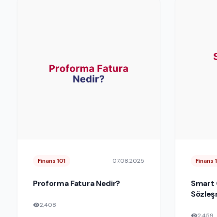
Finans 101
07.08.2025
Finans 
Proforma Fatura Nedir?
Smart C
Sözleş
2,408
2,459