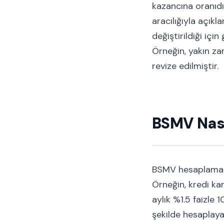
kazancına oranıdı
aracılığıyla açıkl
değiştirildiği iç
Örneğin, yakın za
revize edilmiştir.
BSMV Nası
BSMV hesaplaması
Örneğin, kredi ka
aylık %1.5 faizle 
şekilde hesaplayab