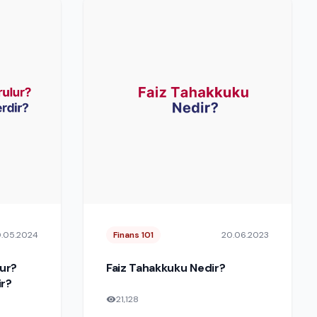
.05.2024
Finans 101
20.06.2023
lur?
Faiz Tahakkuku Nedir?
ir?
21,128