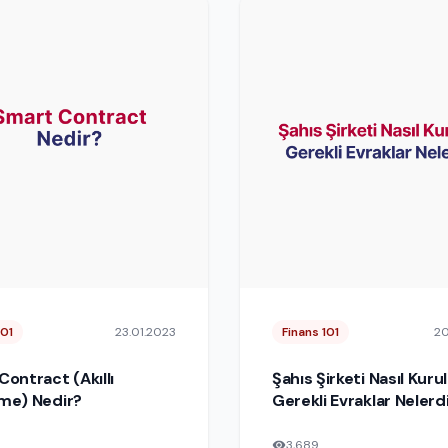
101
23.01.2023
Finans 101
20
ontract (Akıllı
Şahıs Şirketi Nasıl Kuru
me) Nedir?
Gerekli Evraklar Nelerd
3,689