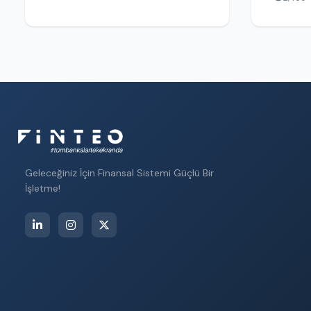
Geleceğiniz İçin Finansal Sistemi Güçlü Bir
İşletme!