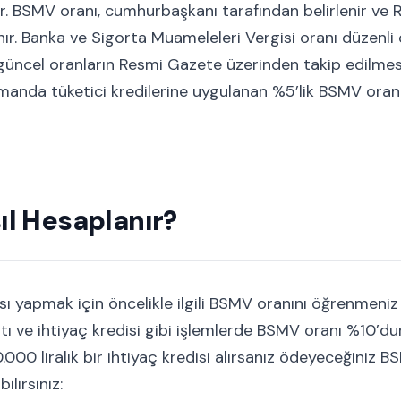
r. BSMV oranı, cumhurbaşkanı tarafından belirlenir ve
anır. Banka ve Sigorta Muameleleri Vergisi oranı düzenli
in güncel oranların Resmi Gazete üzerinden takip edilme
manda tüketici kredilerine uygulanan %5’lik BSMV oran
l Hesaplanır?
 yapmak için öncelikle ilgili BSMV oranını öğrenmeniz
rtı ve ihtiyaç kredisi gibi işlemlerde BSMV oranı %10’d
10.000 liralık bir ihtiyaç kredisi alırsanız ödeyeceğiniz B
ilirsiniz: