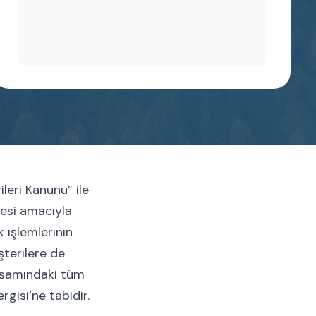
leri Kanunu” ile
mesi amacıyla
 işlemlerinin
terilere de
apsamındaki tüm
rgisi’ne tabidir.