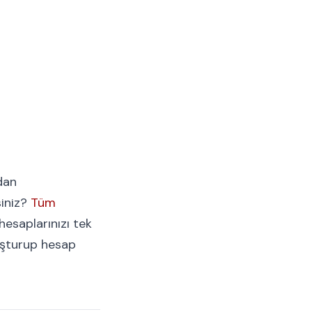
dan
siniz?
Tüm
esaplarınızı tek
uşturup hesap