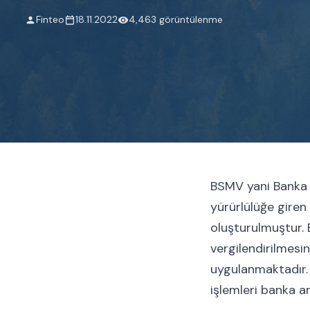
Finteo
18.11.2022
4,463 görüntülenme
BSMV yani Banka v
yürürlülüğe giren 
oluşturulmuştur. 
vergilendirilmes
uygulanmaktadır.
işlemleri banka ar