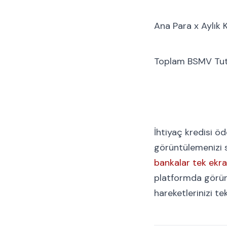
Ana Para x Aylık K
Toplam BSMV Tuta
İhtiyaç kredisi ö
görüntülemenizi 
bankalar tek ekr
platformda görün
hareketlerinizi t