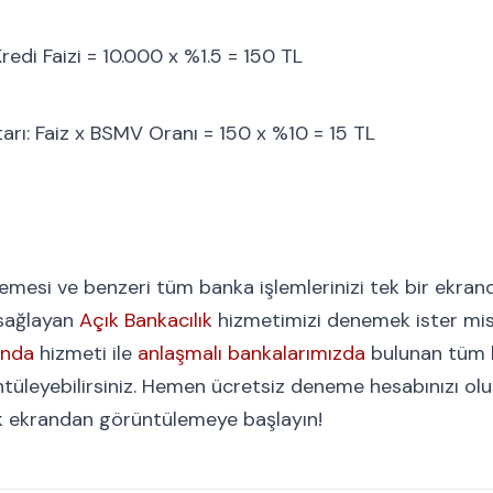
redi Faizi = 10.000 x %1.5 = 150 TL
rı: Faiz x BSMV Oranı = 150 x %10 = 15 TL
demesi ve benzeri tüm banka işlemlerinizi tek bir ekran
sağlayan
Açık Bankacılık
hizmetimizi denemek ister mi
anda
hizmeti ile
anlaşmalı bankalarımızda
bulunan tüm h
tüleyebilirsiniz. Hemen ücretsiz deneme hesabınızı ol
ek ekrandan görüntülemeye başlayın!