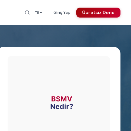
Ücretsiz Dene
Giriş Yap
TR