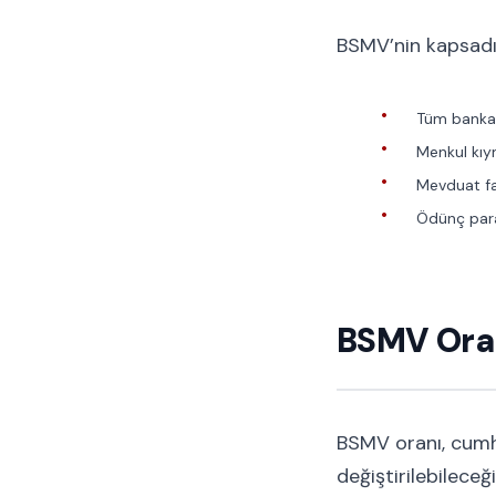
BSMV’nin kapsadığ
Tüm banka i
Menkul kıym
Mevduat fa
Ödünç para
BSMV Oran
BSMV oranı, cumhu
değiştirilebileceğ