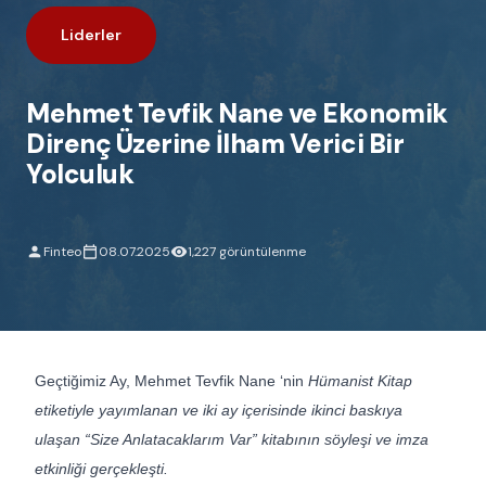
Liderler
Mehmet Tevfik Nane ve Ekonomik
Direnç Üzerine İlham Verici Bir
Yolculuk
Finteo
08.07.2025
1,227 görüntülenme
Geçtiğimiz Ay, Mehmet Tevfik Nane ‘nin
Hümanist Kitap
etiketiyle yayımlanan ve iki ay içerisinde ikinci baskıya
ulaşan “Size Anlatacaklarım Var” kitabının söyleşi ve imza
etkinliği gerçekleşti.