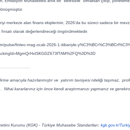
en; Enflasyon Muhasebesi artık bir "belirsizlik" olmaktan çıkıp, yönetilm
dönüşmüştür.
eriyi merkeze alan finans ekiplerinin, 2026'da bu süreci sadece bir me
ik fırsatı olarak değerlendireceği öngörülmektedir.
n.com/pulse/finteo-mag-ocak-2026-1-itibariyle-y%C3%BCr%C3%BCrl
f/?trackingId=MgmQrHxtSKGDZ673fTAM%2FQ%3D%3D
………………..
dirme amacıyla hazırlanmıştır ve yatırım tavsiyesi niteliği taşımaz, pr
. Nihai kararlarınız için önce kendi araştırmanızı yapmanız ve gereki
.
timi Kurumu (KGK) - Türkiye Muhasebe Standartları:
kgk.gov.tr/Turk