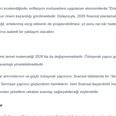
eri incelendiğinde, enflasyon muhasebesi uygulanan ekonomilerde "Ert
n önem kazandığı görülmektedir. Dolayısıyla, 2026 finansal planlama
ğil, ertelenmiş vergi etkisinin de projelendirilmesi, yıl sonu net kâr hed
na isabetli bir yaklaşım olacaktır.
in temel matematiği 2026'da da değişmemektedir: Özkaynak yapısı güç
avantajlı yönetebilmektedir.
e artırımlarının ve güçlü özkaynak yapısının, finansal tablolarda bir "
 Sermaye yapısını güçlendiren hamlelerin, hem finansal dayanıklılık h
ndan şirketlere rekabet avantajı sağlayabileceği söylenebilir.
or