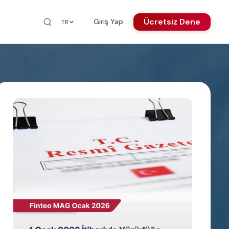
Ücretsiz Dene
Giriş Yap
TR