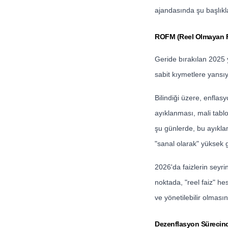
ajandasında şu başlıkl
ROFM (Reel Olmayan Fin
Geride bırakılan 2025 y
sabit kıymetlere yansı
Bilindiği üzere, enflas
ayıklanması, mali tabl
şu günlerde, bu ayıkla
"sanal olarak" yüksek g
2026'da faizlerin seyri
noktada, "reel faiz" h
ve yönetilebilir olmasın
Dezenflasyon Sürecinde