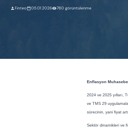
Finteo
05.01.2026
780 görüntülenme
Enflasyon Muhasebes
2024 ve 2025 yılları, 
ve TMS 29 uygulamalarıy
sürecinin, yani fiyat ar
Sektör dinamikleri ve f