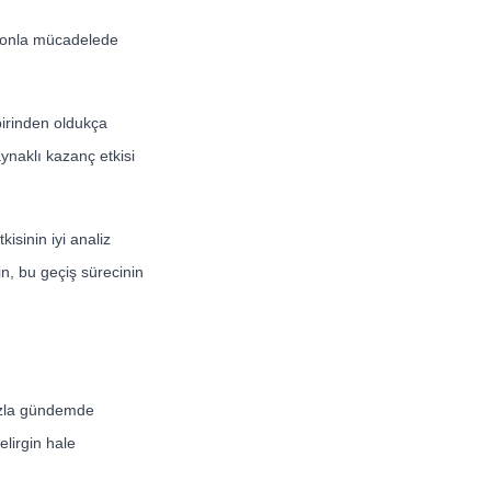
syonla mücadelede
birinden oldukça
aynaklı kazanç etkisi
isinin iyi analiz
in, bu geçiş sürecinin
fazla gündemde
lirgin hale