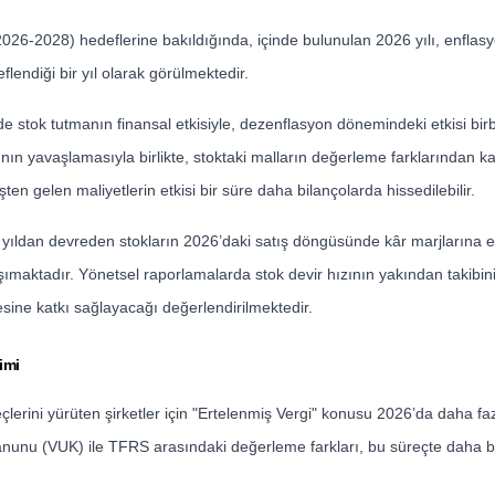
026-2028) hedeflerine bakıldığında, içinde bulunulan 2026 yılı, enfla
flendiği bir yıl olarak görülmektedir.
e stok tutmanın finansal etkisiyle, dezenflasyon dönemindeki etkisi bir
hızının yavaşlamasıyla birlikte, stoktaki malların değerleme farklarından k
ten gelen maliyetlerin etkisi bir süre daha bilançolarda hissedilebilir.
yıldan devreden stokların 2026’daki satış döngüsünde kâr marjlarına etk
şımaktadır. Yönetsel raporlamalarda stok devir hızının yakından takibin
sine katkı sağlayacağı değerlendirilmektedir.
imi
lerini yürüten şirketler için "Ertelenmiş Vergi" konusu 2026’da daha 
Kanunu (VUK) ile TFRS arasındaki değerleme farkları, bu süreçte daha be