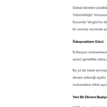
Global denetim pratikl
Yükümlülüğü" konusunu
Kurumlar Vergisi’nin de
bir zemine oturtmak adı
Özkaynakların Gücü
Enflasyon muhasebesin
süreci genellikle daha 
Bu yıl da nakdi sermay
devam edeceği açıktır.
muhasebesi etkisi açısı
Yeni Bir Dönem Başlıy