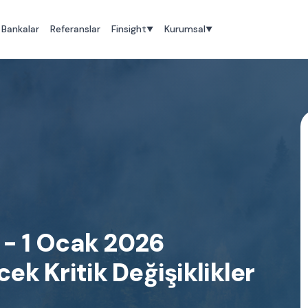
Bankalar
Referanslar
Finsight
Kurumsal
▼
▼
- 1 Ocak 2026
cek Kritik Değişiklikler