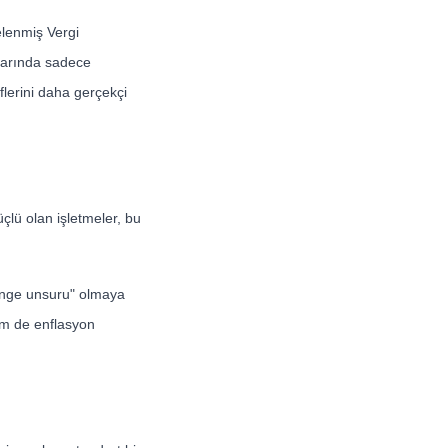
elenmiş Vergi
larında sadece
eflerini daha gerçekçi
lü olan işletmeler, bu
denge unsuru" olmaya
em de enflasyon