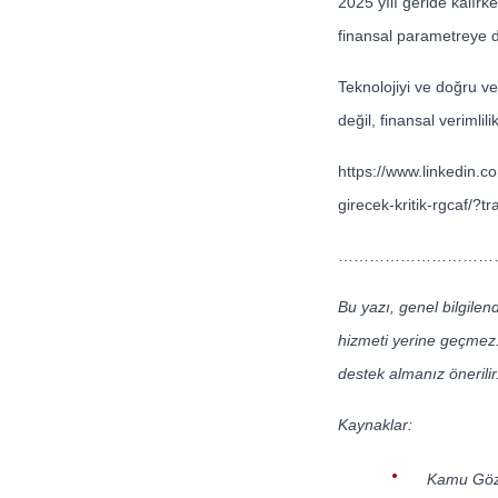
2025 yılı geride kalırk
finansal parametreye 
Teknolojiyi ve doğru v
değil, finansal verimlil
https://www.linkedi
girecek-kritik-rgca
……………………………
Bu yazı, genel bilgilen
hizmeti yerine geçmez.
destek almanız önerilir
Kaynaklar:
Kamu Göze