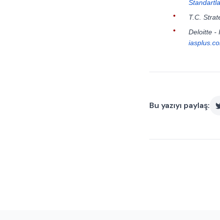
Standartla
T.C. Stra
Deloitte -
iasplus.c
Bu yazıyı paylaş: