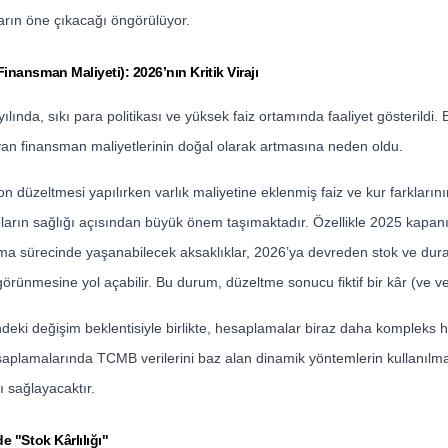
arın öne çıkacağı öngörülüyor.
ansman Maliyeti): 2026’nın Kritik Virajı
ılında, sıkı para politikası ve yüksek faiz ortamında faaliyet gösterildi.
yan finansman maliyetlerinin doğal olarak artmasına neden oldu.
yon düzeltmesi yapılırken varlık maliyetine eklenmiş faiz ve kur farklar
oların sağlığı açısından büyük önem taşımaktadır. Özellikle 2025 kapanış
ma sürecinde yaşanabilecek aksaklıklar, 2026’ya devreden stok ve duran
örünmesine yol açabilir. Bu durum, düzeltme sonucu fiktif bir kâr (ve verg
ndeki değişim beklentisiyle birlikte, hesaplamalar biraz daha kompleks ha
esaplamalarında TCMB verilerini baz alan dinamik yöntemlerin kullanılma
ı sağlayacaktır.
 "Stok Kârlılığı"