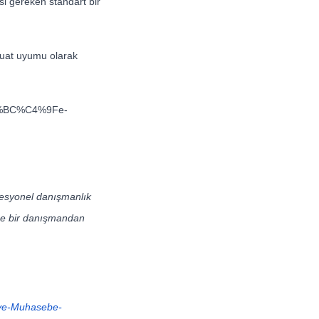
esi gereken standart bir
vzuat uyumu olarak
%C3%BC%C4%9Fe-
ofesyonel danışmanlık
rse bir danışmandan
iye-Muhasebe-