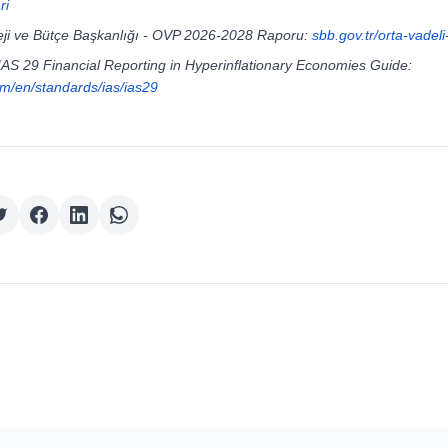
ri
teji ve Bütçe Başkanlığı - OVP 2026-2028 Raporu:
sbb.gov.tr/orta-vadel
 IAS 29 Financial Reporting in Hyperinflationary Economies Guide:
om/en/standards/ias/ias29