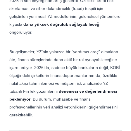
2025’in son çeyreğinde artış gösterdi. Özellikle kredi riski
skorlaması ve siber dolandırıcılık (fraud) tespiti için
geliştirilen yeni nesil YZ modellerinin, geleneksel yöntemlere
kıyasla
daha yüksek doğruluk sağlayabileceği
öngörülüyor.
Bu gelişmeler, YZ’nin yalnızca bir “yardımcı araç” olmaktan
öte, finans süreçlerinde daha aktif bir rol oynayabileceğine
işaret ediyor. 2026’da, sadece büyük bankaların değil, KOBİ
ölçeğindeki şirketlerin finans departmanlarının da, özellikle
nakit akışı tahminlemesi ve müşteri risk analizinde YZ
tabanlı FinTek çözümlerini
denemesi ve değerlendirmesi
bekleniyor
. Bu durum, muhasebe ve finans
profesyonellerinin veri analizi yetkinliklerini güçlendirmesini
gerektirebilir.