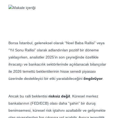
Borsa İstanbul, geleneksel olarak “Noel Baba Rallisi” veya
“Yıl Sonu Rallisi” olarak adlandırılan pozitif bir döneme
yaklaşırken, analistler 2025’in son çeyreğinde özellikle
ihracatçı ve bankacılık sektörlerinde açıklanacak bilançolar
ile 2026 temettü beklentilerinin hisse senedi piyasası
üzerinde destekleyici bir etki yaratabileceğini
öngörüyor
.
Ancak bu ralli beklentisi
risksiz değil
. Küresel merkez
bankalarının (FED/ECB) olası daha “şahin” bir duruş
benimsemesi, küresel risk iştahını azaltabilir ve gelişmekte
olan piyasalardan fon çıkışına yol açabilir. Ayrıca jeopolitik