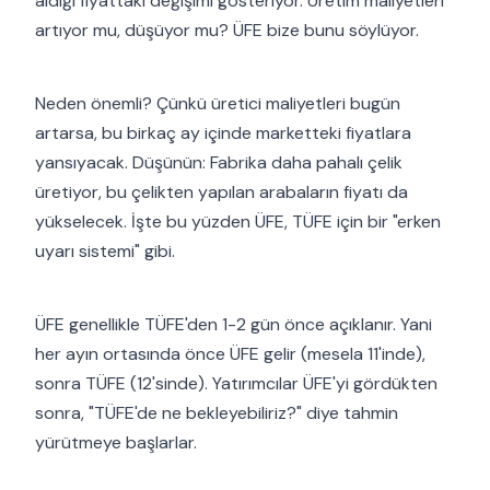
aldığı fiyattaki değişimi gösteriyor. Üretim maliyetleri
artıyor mu, düşüyor mu? ÜFE bize bunu söylüyor.
Neden önemli? Çünkü üretici maliyetleri bugün
artarsa, bu birkaç ay içinde marketteki fiyatlara
yansıyacak. Düşünün: Fabrika daha pahalı çelik
üretiyor, bu çelikten yapılan arabaların fiyatı da
yükselecek. İşte bu yüzden ÜFE, TÜFE için bir "erken
uyarı sistemi" gibi.
ÜFE genellikle TÜFE'den 1-2 gün önce açıklanır. Yani
her ayın ortasında önce ÜFE gelir (mesela 11'inde),
sonra TÜFE (12'sinde). Yatırımcılar ÜFE'yi gördükten
sonra, "TÜFE'de ne bekleyebiliriz?" diye tahmin
yürütmeye başlarlar.