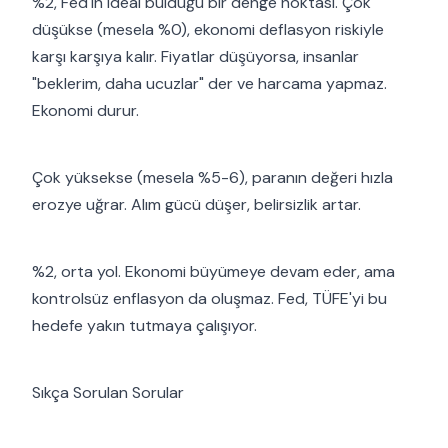
%2, Fed'in ideal bulduğu bir denge noktası. Çok
düşükse (mesela %0), ekonomi deflasyon riskiyle
karşı karşıya kalır. Fiyatlar düşüyorsa, insanlar
"beklerim, daha ucuzlar" der ve harcama yapmaz.
Ekonomi durur.
Çok yüksekse (mesela %5-6), paranın değeri hızla
erozye uğrar. Alım gücü düşer, belirsizlik artar.
%2, orta yol. Ekonomi büyümeye devam eder, ama
kontrolsüz enflasyon da oluşmaz. Fed, TÜFE'yi bu
hedefe yakın tutmaya çalışıyor.
Sıkça Sorulan Sorular