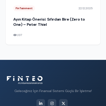
FinTainment
22.12.2025
Ayın Kitap Önerisi: Sıfırdan Bire (Zero to
One) – Peter Thiel
1,137
Geleceğiniz İçin Finansal Sistemi Güçlü Bir İşletme!