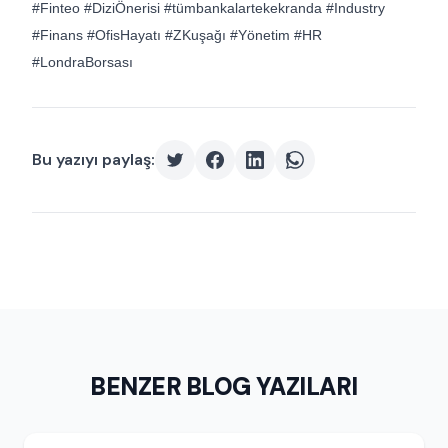
#Finteo #DiziÖnerisi #tümbankalartekekranda #Industry
#Finans #OfisHayatı #ZKuşağı #Yönetim #HR
#LondraBorsası
Bu yazıyı paylaş:
BENZER BLOG YAZILARI