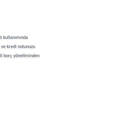
rtı kullanımında
n ve kredi notunuzu
ili borç yönetiminden