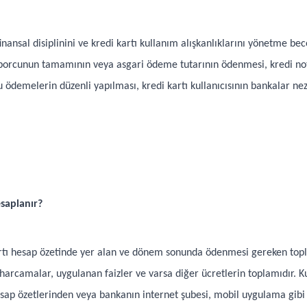
inansal disiplinini ve kredi kartı kullanım alışkanlıklarını yönetme be
 borcunun tamamının veya asgari ödeme tutarının ödenmesi, kredi no
Bu ödemelerin düzenli yapılması, kredi kartı kullanıcısının bankalar nez
esaplanır?
artı hesap özetinde yer alan ve dönem sonunda ödenmesi gereken topla
arcamalar, uygulanan faizler ve varsa diğer ücretlerin toplamıdır. Kul
sap özetlerinden veya bankanın internet şubesi, mobil uygulama gibi 