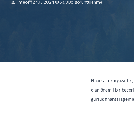
Finteo
27.03.2024
83,908 görüntülenme
Finansal okuryazarlık
olan önemli bir beceri
günlük finansal işleml