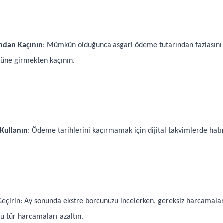
ndan Kaçının
: Mümkün olduğunca asgari ödeme tutarından fazlasını 
süne girmekten kaçının.
 Kullanın
: Ödeme tarihlerini kaçırmamak için dijital takvimlerde hatır
çirin: Ay sonunda ekstre borcunuzu incelerken, gereksiz harcamaları
 tür harcamaları azaltın.