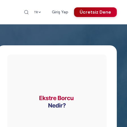
Ücretsiz Dene
Giriş Yap
TR