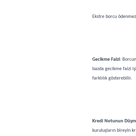
Ekstre borcu ödenmezse
Gecikme Faizi
: Borcu
bazda gecikme faizi iş
farklılık gösterebilir.
Kredi Notunun Düşm
kuruluşların bireyin k