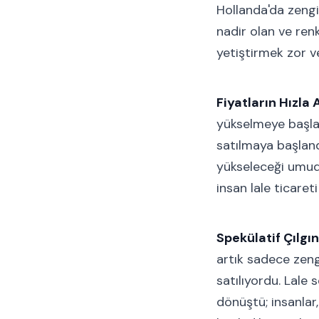
Hollanda'da zengin
nadir olan ve renk
yetiştirmek zor ve
Fiyatların Hızla A
yükselmeye başladı
satılmaya başlandı
yükseleceği umudu
insan lale ticaret
Spekülatif Çılgınl
artık sadece zengi
satılıyordu. Lale 
dönüştü; insanlar