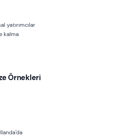
l yatırımcılar
de kalma
e Örnekleri
llanda'da