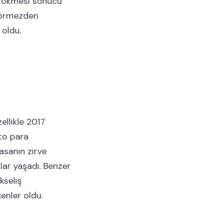
n çökmesi sonucu
 görmezden
 oldu.
ellikle 2017
pto para
asanın zirve
lar yaşadı. Benzer
kseliş
nler oldu.