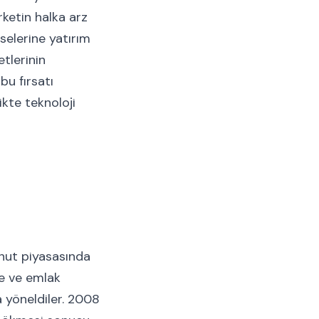
rketin halka arz
selerine yatırım
tlerinin
bu fırsatı
kte teknoloji
onut piyasasında
de ve emlak
a yöneldiler. 2008