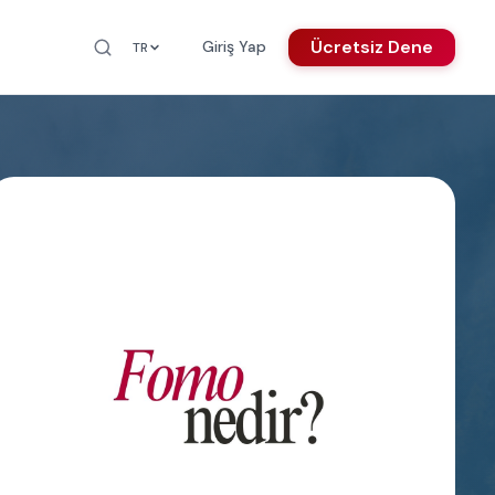
Ücretsiz Dene
Giriş Yap
TR