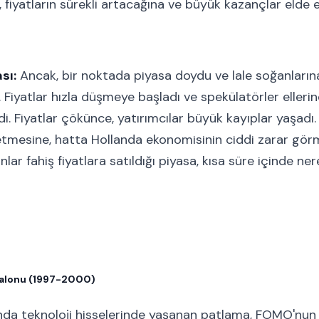
s, fiyatların sürekli artacağına ve büyük kazançlar elde
sı:
Ancak, bir noktada piyasa doydu ve lale soğanların
Fiyatlar hızla düşmeye başladı ve spekülatörler ellerind
i. Fiyatlar çökünce, yatırımcılar büyük kayıplar yaşadı
 etmesine, hatta Hollanda ekonomisinin ciddi zarar görm
anlar fahiş fiyatlara satıldığı piyasa, kısa süre içinde
alonu (1997-2000)
ında teknoloji hisselerinde yaşanan patlama, FOMO'nun