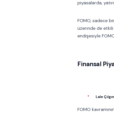
piyasalarda, yatırı
FOMO, sadece bire
üzerinde de etkili
endişesiyle FOMO e
Finansal Pi
Lale Çılgı
FOMO kavramının e