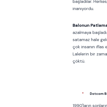
başladılar. Herke
inanıyordu.
Balonun Patlama
azalmaya başladı. 
satamaz hale geld
çok insanın iflas
Lalelerin bir zam
çöktü.
Dotcom B
1990'ların sonlar