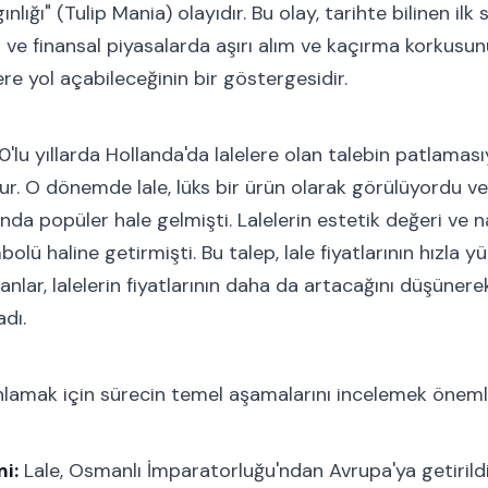
nlığı" (Tulip Mania) olayıdır. Bu olay, tarihte bilinen ilk
ir ve finansal piyasalarda aşırı alım ve kaçırma korkusu
e yol açabileceğinin bir göstergesidir.
630'lu yıllarda Hollanda'da lalelere olan talebin patlamas
ur. O dönemde lale, lüks bir ürün olarak görülüyordu ve 
nda popüler hale gelmişti. Lalelerin estetik değeri ve nad
lü haline getirmişti. Bu talep, lale fiyatlarının hızla 
anlar, lalelerin fiyatlarının daha da artacağını düşüner
dı.
 anlamak için sürecin temel aşamalarını incelemek önemli
i:
Lale, Osmanlı İmparatorluğu'ndan Avrupa'ya getirild