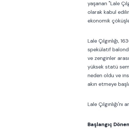
yaşanan "Lale Çılgı
olarak kabul edil
ekonomik çöküşler
Lale Çılgınlığı, 1
spekülatif balond
ve zenginler arası
yüksek statü sembo
neden oldu ve ins
akın etmeye başla
Lale Çılgınlığı'nı
Başlangıç Dönem