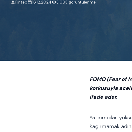
Finteo
16.12.2024
3,083 görüntülenme
FOMO (Fear of Mi
korkusuyla acele
ifade eder.
Yatırımcılar, yüks
kaçırmamak adına h