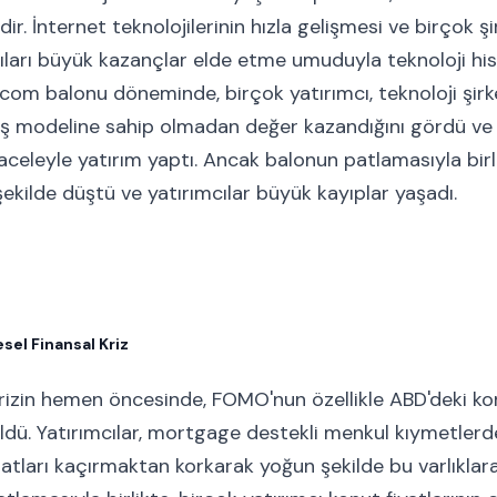
dir. İnternet teknolojilerinin hızla gelişmesi ve birçok şi
cıları büyük kazançlar elde etme umuduyla teknoloji his
com balonu döneminde, birçok yatırımcı, teknoloji şirke
r iş modeline sahip olmadan değer kazandığını gördü ve 
celeyle yatırım yaptı. Ancak balonun patlamasıyla birli
 şekilde düştü ve yatırımcılar büyük kayıplar yaşadı.
sel Finansal Kriz
krizin hemen öncesinde, FOMO'nun özellikle ABD'deki k
üldü. Yatırımcılar, mortgage destekli menkul kıymetler
rsatları kaçırmaktan korkarak yoğun şekilde bu varlıklar