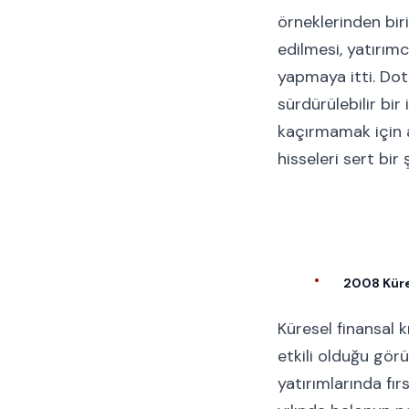
örneklerinden biri
edilmesi, yatırım
yapmaya itti. Dot
sürdürülebilir bi
kaçırmamak için a
hisseleri sert bir
2008 Küre
Küresel finansal 
etkili olduğu gör
yatırımlarında fı