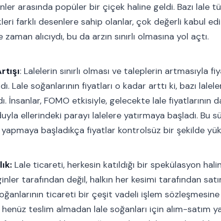
ler arasında popüler bir çiçek haline geldi. Bazı lale türl
leri farklı desenlere sahip olanlar, çok değerli kabul edi
 zaman alıcıydı, bu da arzın sınırlı olmasına yol açtı.
rtışı
: Lalelerin sınırlı olması ve taleplerin artmasıyla fiy
. Lale soğanlarının fiyatları o kadar arttı ki, bazı laleler
. İnsanlar, FOMO etkisiyle, gelecekte lale fiyatlarının 
yla ellerindeki parayı lalelere yatırmaya başladı. Bu s
i yapmaya başladıkça fiyatlar kontrolsüz bir şekilde yük
ık:
Lale ticareti, herkesin katıldığı bir spekülasyon halin
nler tarafından değil, halkın her kesimi tarafından satın
soğanlarının ticareti bir çeşit vadeli işlem sözleşmesine
, henüz teslim almadan lale soğanları için alım-satım