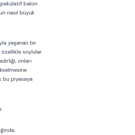
 spekülatif balon
nun nasıl büyük
ıyla yaşanan bir
özellikle soylular
irliği, onları
yükselmesine
ek bu piyasaya
:
iğinde,