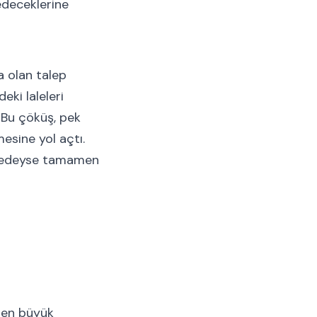
 edeceklerine
a olan talep
eki laleleri
. Bu çöküş, pek
esine yol açtı.
 neredeyse tamamen
 en büyük