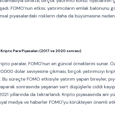
atlamasıyla birlikte, birçok yatırımcı konut fiyatlarını
aşadı. FOMO’nun etkisi, yatırımcıların emlak balonunu
nsal piyasalardaki risklerin daha da büyümesine neden
 Kripto Para Piyasaları (2017 ve 2020 sonrası)
kripto paralar, FOMO'nun en güncel örneklerini sunar. Öz
 20.000 dolar seviyesine çıkması, birçok yatırımcıyı kri
i. Bu süreçte FOMO etkisiyle yatırım yapan bireyler, piy
aparak sonrasında yaşanan sert düşüşlerle ciddi kayıp
21 yıllarında da tekrarlandı. Kripto piyasasında ani yü
yal medya ve haberler FOMO'yu körükleyen önemli etke