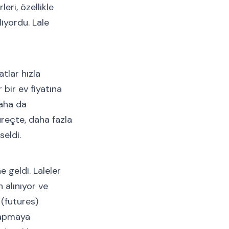
eri, özellikle
liyordu. Lale
atlar hızla
 bir ev fiyatına
daha da
üreçte, daha fazla
seldi.
e geldi. Laleler
 alınıyor ve
 (futures)
 yapmaya