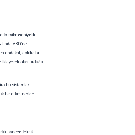
hatta mikrosaniyelik
yılında ABD’de
nes endeksi, dakikalar
etikleyerek oluşturduğu
Zira bu sistemler
tık bir adım geride
artık sadece teknik