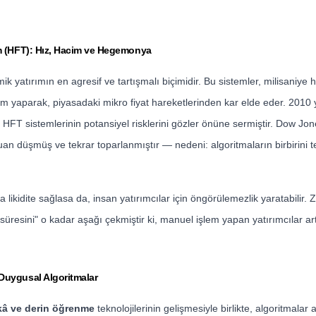
m (HFT): Hız, Hacim ve Hegemonya
mik yatırımın en agresif ve tartışmalı biçimidir. Bu sistemler, milisaniye 
em yaparak, piyasadaki mikro fiyat hareketlerinden kar elde eder. 2010 
, HFT sistemlerinin potansiyel risklerini gözler önüne sermiştir. Dow Jo
uan düşmüş ve tekrar toparlanmıştır — nedeni: algoritmaların birbirini t
 likidite sağlasa da, insan yatırımcılar için öngörülemezlik yaratabilir. 
 süresini" o kadar aşağı çekmiştir ki, manuel işlem yapan yatırımcılar ar
Duygusal Algoritmalar
kâ ve derin öğrenme
teknolojilerinin gelişmesiyle birlikte, algoritmalar 