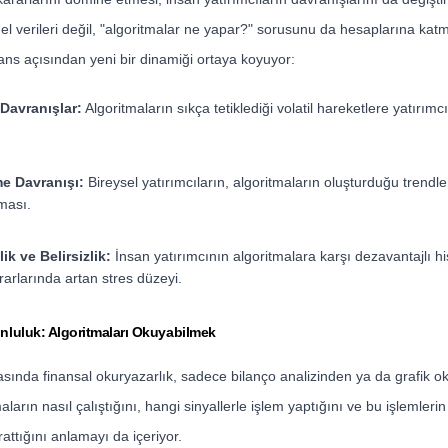
l verileri değil, "algoritmalar ne yapar?" sorusunu da hesaplarına ka
ans açısından yeni bir dinamiği ortaya koyuyor:
 Davranışlar:
Algoritmaların sıkça tetiklediği volatil hareketlere yatırımc
me Davranışı:
Bireysel yatırımcıların, algoritmaların oluşturduğu trendle
ması.
ik ve Belirsizlik:
İnsan yatırımcının algoritmalara karşı dezavantajlı 
rarlarında artan stres düzeyi.
runluluk: Algoritmaları Okuyabilmek
ında finansal okuryazarlık, sadece bilanço analizinden ya da grafik ok
arın nasıl çalıştığını, hangi sinyallerle işlem yaptığını ve bu işlemleri
rattığını anlamayı da içeriyor.