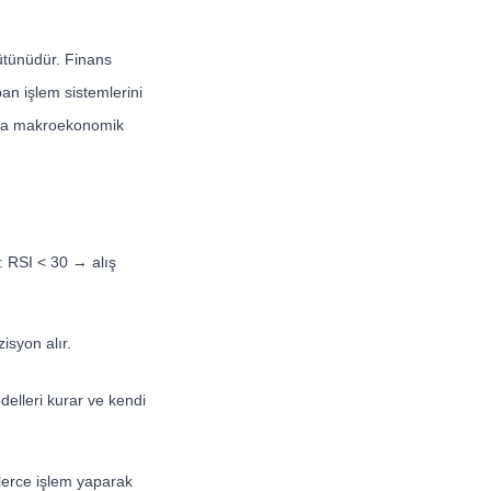
ütünüdür. Finans
pan işlem sistemlerini
ya da makroekonomik
: RSI < 30 → alış
zisyon alır.
elleri kurar ve kendi
nlerce işlem yaparak