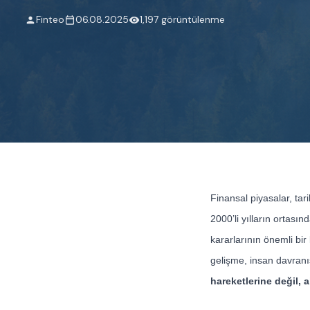
Finteo
06.08.2025
1,197 görüntülenme
Finansal piyasalar, ta
2000’li yılların ortasın
kararlarının önemli bir
gelişme, insan davranı
hareketlerine değil, a