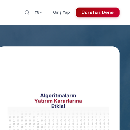
Ücretsiz Dene
Giriş Yap
TR