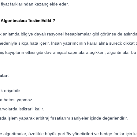
fiyat farklarından kazanç elde eder.
 Algoritmalara Teslim Edildi?
sik anlamda bilgiye dayalı rasyonel hesaplamalar gibi görünse de aslın
nedeniyle sıkça hata içerir. İnsan yatırımcının karar alma süreci; dikkat da
ş kayıpların etkisi gibi davranışsal sapmalara açıkken, algoritmalar bu 
alar:
k erişebilir.
a hatası yapmaz.
aryolarda istikrarlı kalır.
da işlem yaparak arbitraj fırsatlarını saniyeler içinde değerlendirir.
 algoritmalar, özellikle büyük portföy yöneticileri ve hedge fonlar için k