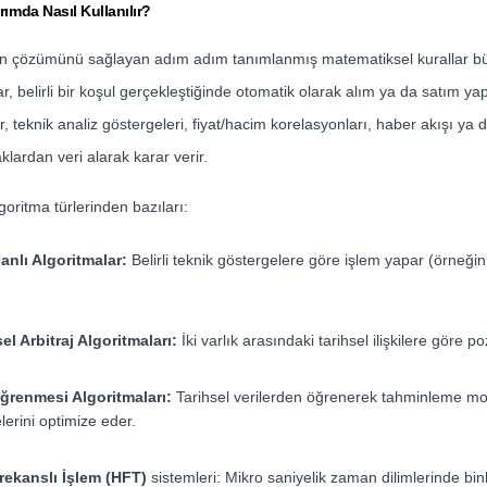
rımda Nasıl Kullanılır?
min çözümünü sağlayan adım adım tanımlanmış matematiksel kurallar b
, belirli bir koşul gerçekleştiğinde otomatik olarak alım ya da satım ya
r, teknik analiz göstergeleri, fiyat/hacim korelasyonları, haber akışı 
naklardan veri alarak karar verir.
goritma türlerinden bazıları:
anlı Algoritmalar:
Belirli teknik göstergelere göre işlem yapar (örneğin
sel Arbitraj Algoritmaları:
İki varlık arasındaki tarihsel ilişkilere göre po
ğrenmesi Algoritmaları:
Tarihsel verilerden öğrenerek tahminleme mod
erini optimize eder.
ekanslı İşlem (HFT)
sistemleri: Mikro saniyelik zaman dilimlerinde bi