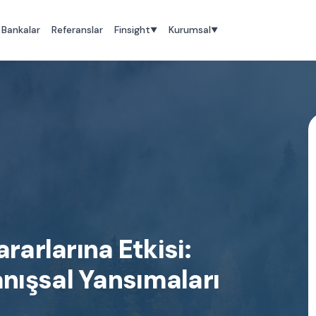
Bankalar
Referanslar
Finsight
Kurumsal
▼
▼
rarlarına Etkisi:
nışsal Yansımaları