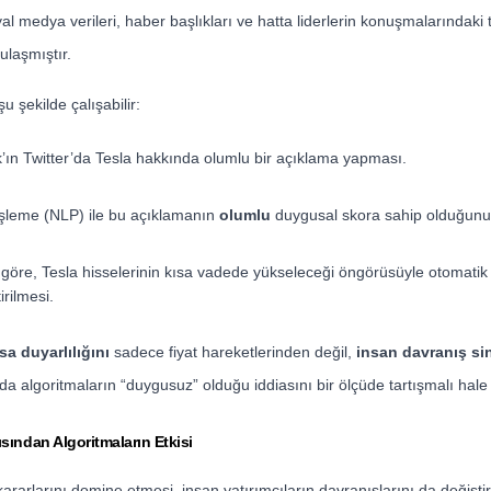
yal medya verileri, haber başlıkları ve hatta liderlerin konuşmalarındaki 
ulaşmıştır.
u şekilde çalışabilir:
’ın Twitter’da Tesla hakkında olumlu bir açıklama yapması.
 işleme (NLP) ile bu açıklamanın
olumlu
duygusal skora sahip olduğunun
 göre, Tesla hisselerinin kısa vadede yükseleceği öngörüsüyle otomatik o
irilmesi.
sa duyarlılığını
sadece fiyat hareketlerinden değil,
insan davranış si
a algoritmaların “duygusuz” olduğu iddiasını bir ölçüde tartışmalı hale g
sından Algoritmaların Etkisi
ararlarını domine etmesi, insan yatırımcıların davranışlarını da değiştiri