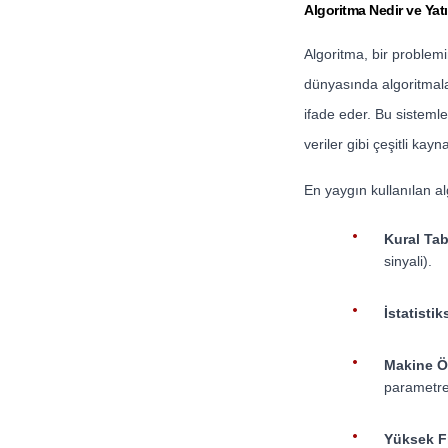
Algoritma Nedir ve Yatı
Algoritma, bir proble
dünyasında algoritmalar
ifade eder. Bu sistemle
veriler gibi çeşitli kay
En yaygın kullanılan al
Kural Tab
sinyali).
İstatistik
Makine Ö
parametrel
Yüksek Fr