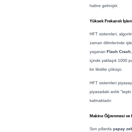
haline gelmiştir.
Yüksek Frekanslı İşle
HFT sistemleri, algorit
zaman dilimlerinde işl
yaşanan
Flash Crash
içinde yaklaşık 1000 p
bir likidite çöküşü.
HFT sistemleri piyasaya
piyasadaki anlık "tepki
kalmaktadır.
Makine Öğrenmesi ve 
Son yıllarda
yapay ze