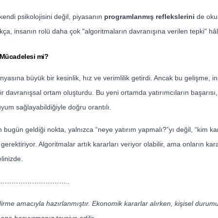
kendi psikolojisini değil, piyasanın
programlanmış reflekslerini
de oku
kça, insanın rolü daha çok "algoritmaların davranışına verilen tepki" hâl
 Mücadelesi mi?
nyasına büyük bir kesinlik, hız ve verimlilik getirdi. Ancak bu gelişme, i
r davranışsal ortam oluşturdu. Bu yeni ortamda yatırımcıların başarısı,
yum sağlayabildiğiyle doğru orantılı.
n bugün geldiği nokta, yalnızca “neye yatırım yapmalı?”yı değil, “kim k
erektiriyor. Algoritmalar artık kararları veriyor olabilir, ama onların kara
linizde.
………………………..
ndirme amacıyla hazırlanmıştır. Ekonomik kararlar alırken, kişisel duru