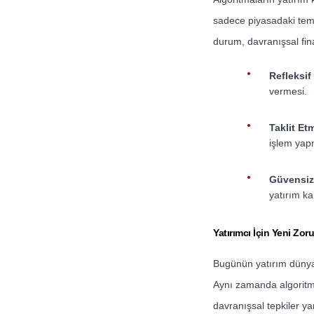
sadece piyasadaki teme
durum, davranışsal fin
Refleksif
vermesi.
Taklit Et
işlem yap
Güvensizl
yatırım ka
Yatırımcı İçin Yeni Zo
Bugünün yatırım dünyas
Aynı zamanda algoritmal
davranışsal tepkiler ya