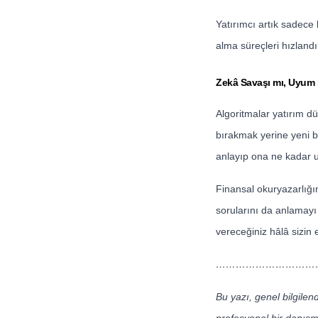
Yatırımcı artık sadece 
alma süreçleri hızlandı
Zekâ Savaşı mı, Uyum
Algoritmalar yatırım dü
bırakmak yerine yeni bi
anlayıp ona ne kadar u
Finansal okuryazarlığı
sorularını da anlamayı g
vereceğiniz hâlâ sizin e
……………………………
Bu yazı, genel bilgile