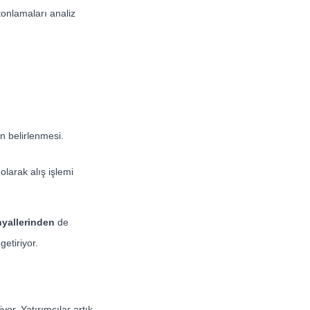
tonlamaları analiz
 belirlenmesi.
larak alış işlemi
nyallerinden
de
etiriyor.
yor. Yatırımcılar artık