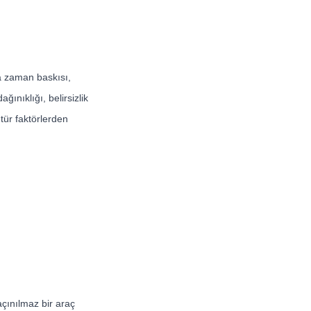
da zaman baskısı,
ğınıklığı, belirsizlik
tür faktörlerden
açınılmaz bir araç