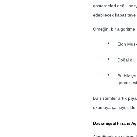
göstergeleri değil, sos
edebilecek kapasiteye 
Örneğin, bir algoritma ş
Elon Musk
Doğal dil
Bu bilgiye
gerçekleşt
Bu sistemler artık
piya
okumaya çalışıyor. Bu d
Davranışsal Finans Açı
Algoritmaların yatırım k