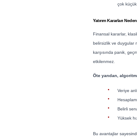
çok küçük 
Yatırım Kararları Neden
Finansal kararlar, kla
belirsizlik ve duygular 
karşısında panik, geçmi
etkilenmez.
Öte yandan, algoritm
Veriye anlı
Hesaplam
Belirli sen
Yüksek hız
Bu avantajlar sayesinde