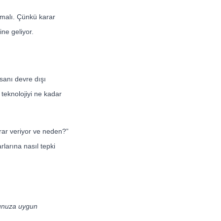
malı. Çünkü karar
ine geliyor.
nsanı devre dışı
 teknolojiyi ne kadar
arar veriyor ve neden?”
rlarına nasıl tepki
munuza uygun